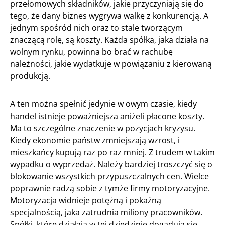
przełomowych składników, jakie przyczyniają się do
tego, że dany biznes wygrywa walkę z konkurencją. A
jednym spośród nich oraz to stale tworzącym
znaczącą rolę, są koszty. Każda spółka, jaka działa na
wolnym rynku, powinna bo brać w rachubę
należności, jakie wydatkuje w powiązaniu z kierowaną
produkcją.
A ten można spełnić jedynie w owym czasie, kiedy
handel istnieje poważniejsza aniżeli płacone koszty.
Ma to szczególne znaczenie w pozycjach kryzysu.
Kiedy ekonomie państw zmniejszają wzrost, i
mieszkańcy kupują raz po raz mniej. Z trudem w takim
wypadku o wyprzedaż. Należy bardziej troszczyć się o
blokowanie wszystkich przypuszczalnych cen. Wielce
poprawnie radzą sobie z tymże firmy motoryzacyjne.
Motoryzacja widnieje potężną i pokaźną
specjalnością, jaka zatrudnia miliony pracowników.
Spółki, które działają w tej dziedzinie dogadują się