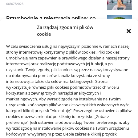
06/07/2026
Przychodnie z rejestracją online: co
sprawdzić
Zarządzaj zgodami plików
cookie
23/06/2026
W celu świadczenia usług na najwyższym poziomie w ramach naszej
Jak opisać dokumenty księgowe dla
strony internetowej korzystamy z plików cookies. Pliki cookies
biura rachunkowego
umożliwiają nam zapewnienie prawidłowego działania naszej strony
21/06/2026
internetowej oraz realizację podstawowych jej funkcji, a po
uzyskaniu Twojej zgody, pliki cookies są przez nas wykorzystywane
do dokonywania pomiarów i analiz korzystania ze strony
internetowej, a także do celów marketingowych. Strona
wykorzystuje również pliki cookies podmiotów trzecich w celu
korzystania z zewnętrznych narzędzi analitycznych i
Projekty domów Rzeszów
marketingowych. Aby wyrazić zgodę na instalowanie na Twoim
urządzeniu końcowym plików cookies wszystkich wskazanych wyżej
kategorii kliknij przycisk "Akceptuję". Poszczególne ustawienia plików
cookies możesz zmieniać po kliknięciu przycisku „Zobacz
wizytówki nap
preferencje”. Jeśli ustawienia odpowiadają Twoim preferencjom, aby
wyrazić zgodę na instalowanie plików cookies na Twoim urządzeniu
końcowym w wybranym przez Ciebie zakresie kliknij przycisk