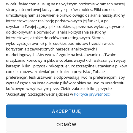
W celu świadczenia usług na najwyższym poziomie w ramach naszej
Jak spokojnie zaplanować przejazd
strony internetowej korzystamy z plików cookies. Pliki cookies
taxi w okolicy Starego Sącza
umożliwiają nam zapewnienie prawidłowego działania naszej strony
15/06/2026
internetowej oraz realizację podstawowych jej funkcji, a po
uzyskaniu Twojej zgody, pliki cookies są przez nas wykorzystywane
do dokonywania pomiarów i analiz korzystania ze strony
internetowej, a także do celów marketingowych. Strona
wykorzystuje również pliki cookies podmiotów trzecich w celu
korzystania z zewnętrznych narzędzi analitycznych i
Projekty domów Rzeszów
marketingowych. Aby wyrazić zgodę na instalowanie na Twoim
urządzeniu końcowym plików cookies wszystkich wskazanych wyżej
kategorii kliknij przycisk "Akceptuję". Poszczególne ustawienia plików
cookies możesz zmieniać po kliknięciu przycisku „Zobacz
wizytówki nap
preferencje”. Jeśli ustawienia odpowiadają Twoim preferencjom, aby
wyrazić zgodę na instalowanie plików cookies na Twoim urządzeniu
końcowym w wybranym przez Ciebie zakresie kliknij przycisk
"Akceptuję". Szczegółowe znajdziesz w
Polityce prywatności
.
AKCEPTUJĘ
ODMÓW
PRAWNICZY - DORADZAMY W RÓŻNYCH SPRAWACH.