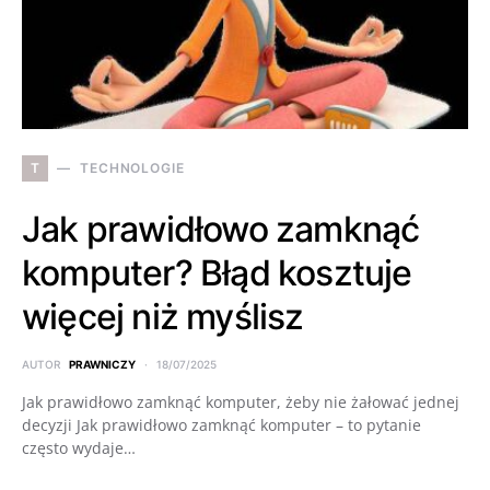
T
TECHNOLOGIE
Jak prawidłowo zamknąć
komputer? Błąd kosztuje
więcej niż myślisz
AUTOR
PRAWNICZY
18/07/2025
Jak prawidłowo zamknąć komputer, żeby nie żałować jednej
decyzji Jak prawidłowo zamknąć komputer – to pytanie
często wydaje…