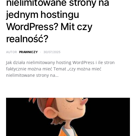
nielimitowane strony na
jednym hostingu
WordPress? Mit czy
realność?
AUTOR
PRAWNICZY
30/07/2025
Jak działa nielimitowany hosting WordPress i ile stron
faktycznie można mieć Temat „czy można mieć
nielimitowane strony na…