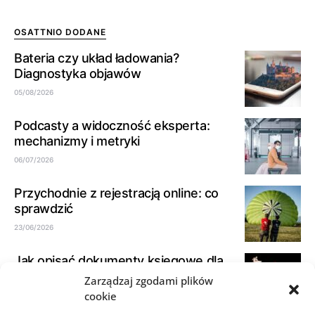
OSATTNIO DODANE
Bateria czy układ ładowania?
Diagnostyka objawów
05/08/2026
Podcasty a widoczność eksperta:
mechanizmy i metryki
06/07/2026
Przychodnie z rejestracją online: co
sprawdzić
23/06/2026
Jak opisać dokumenty księgowe dla
biura rachunkowego
Zarządzaj zgodami plików
cookie
21/06/2026