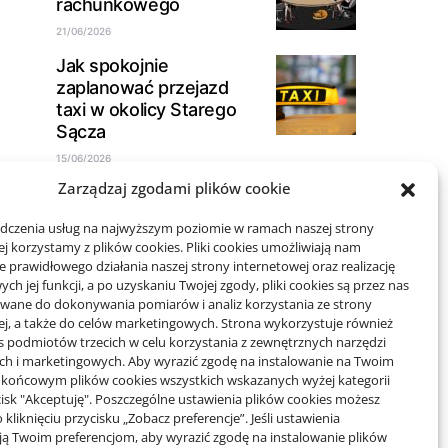
rachunkowego
21/06/2026
Jak spokojnie
zaplanować przejazd
taxi w okolicy Starego
Sącza
15/06/2026
Zarządzaj zgodami plików cookie
adczenia usług na najwyższym poziomie w ramach naszej strony
j korzystamy z plików cookies. Pliki cookies umożliwiają nam
Projekty domów Rzeszów
 prawidłowego działania naszej strony internetowej oraz realizację
h jej funkcji, a po uzyskaniu Twojej zgody, pliki cookies są przez nas
wane do dokonywania pomiarów i analiz korzystania ze strony
wizytówki nap
ej, a także do celów marketingowych. Strona wykorzystuje również
es podmiotów trzecich w celu korzystania z zewnętrznych narzędzi
ych i marketingowych. Aby wyrazić zgodę na instalowanie na Twoim
 końcowym plików cookies wszystkich wskazanych wyżej kategorii
ycisk "Akceptuję". Poszczególne ustawienia plików cookies możesz
 kliknięciu przycisku „Zobacz preferencje”. Jeśli ustawienia
ą Twoim preferencjom, aby wyrazić zgodę na instalowanie plików