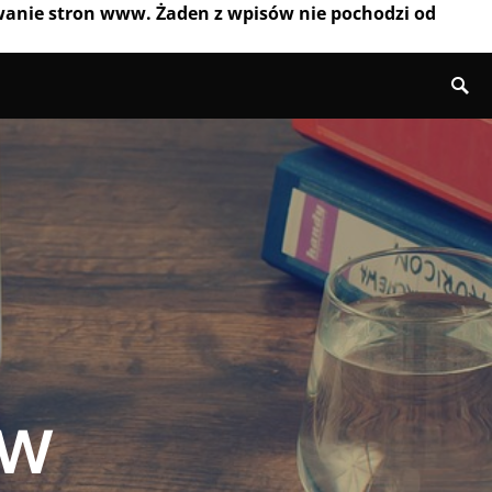
wanie stron www. Żaden z wpisów nie pochodzi od
 w