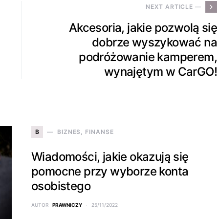
NEXT ARTICLE —
Akcesoria, jakie pozwolą się
dobrze wyszykować na
podróżowanie kamperem,
wynajętym w CarGO!
B
BIZNES, FINANSE
Wiadomości, jakie okazują się
pomocne przy wyborze konta
osobistego
AUTOR
PRAWNICZY
25/11/2022