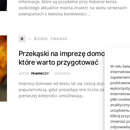
Informacje, które są przydatne przy doborze konta
osobistego aktualnie można znaleźć na wielu serwisach
powiązanych z kwestią bankowości.…
B
BIZNES, FINANSE
Przekąski na imprezę domową –
które warto przygotować
W celu świ
internetowe
AUTOR
PRAWNICZY
23/10/2024
zapewnienie
podstawowyc
Imprezy domowe od wielu lat się cieszą dużą
wykorzysty
popularnością, gdyż posiadają one liczne zalety. W
internetow
pierwszej kolejności umożliwiają…
pliki cooki
analityczn
urządzeniu
kliknij prz
zmieniać po
odpowiadaj