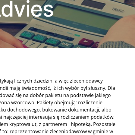
dvies
kają licznych dziedzin, a więc zleceniodawcy
dii mają świadomość, iż ich wybór był słuszny. Dla
ydować się na dobór pakietu na podstawie jakiego
zona wzorcowo. Pakiety obejmują: rozliczenie
tku dochodowego, bukowanie dokumentacji, albo
i najczęściej interesują się rozliczaniem podatków:
iem kryptowalut, z partnerem i hipoteką. Pozostałe
ć to: reprezentowanie zleceniodawców w gminie w