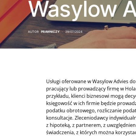
Wasylow A
AUTOR
PRAWNICZY
29/07/2024
Usługi oferowane w Wasylow Advies doty
pracujący lub prowadzący firmę w Holan
przykładu, klienci biznesowi mogą dec
księgowość w ich firmie będzie prowad
podatku obrotowego, rozliczanie poda
konsultacje. Zleceniodawcy indywidualn
z hipoteką, z partnerem, z uwzględnien
świadczenia, z których można korzysta