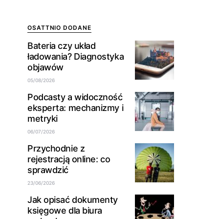
OSATTNIO DODANE
Bateria czy układ
ładowania? Diagnostyka
objawów
05/08/2026
Podcasty a widoczność
eksperta: mechanizmy i
metryki
06/07/2026
Przychodnie z
rejestracją online: co
sprawdzić
23/06/2026
Jak opisać dokumenty
księgowe dla biura