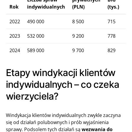
Rok
indywidualnych
(PLN)
(tys.)
2022
490 000
8 500
715
2023
532 000
9 200
778
2024
589 000
9 700
829
Etapy windykacji klientów
indywidualnych – co czeka
wierzyciela?
Windykacja klientów indywidualnych zwykle zaczyna
się od działań polubownych i prób wyjaśnienia
sprawy. Podsolem tych działań są
wezwania do