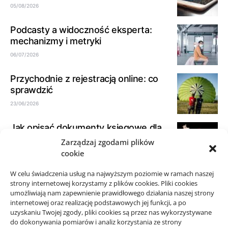
05/08/2026
Podcasty a widoczność eksperta:
mechanizmy i metryki
06/07/2026
Przychodnie z rejestracją online: co
sprawdzić
23/06/2026
Jak opisać dokumenty księgowe dla
biura rachunkowego
Zarządzaj zgodami plików
cookie
21/06/2026
W celu świadczenia usług na najwyższym poziomie w ramach naszej
Jak spokojnie zaplanować przejazd
strony internetowej korzystamy z plików cookies. Pliki cookies
taxi w okolicy Starego Sącza
umożliwiają nam zapewnienie prawidłowego działania naszej strony
15/06/2026
internetowej oraz realizację podstawowych jej funkcji, a po
uzyskaniu Twojej zgody, pliki cookies są przez nas wykorzystywane
do dokonywania pomiarów i analiz korzystania ze strony