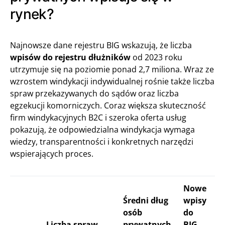
rynek?
Najnowsze dane rejestru BIG wskazują, że liczba
wpisów do rejestru dłużników
od 2023 roku
utrzymuje się na poziomie ponad 2,7 miliona. Wraz ze
wzrostem windykacji indywidualnej rośnie także liczba
spraw przekazywanych do sądów oraz liczba
egzekucji komorniczych. Coraz większa skuteczność
firm windykacyjnych B2C i szeroka oferta usług
pokazują, że odpowiedzialna windykacja wymaga
wiedzy, transparentności i konkretnych narzędzi
wspierających proces.
Nowe
Średni dług
wpisy
osób
do
Liczba spraw
prywatnych
BIG