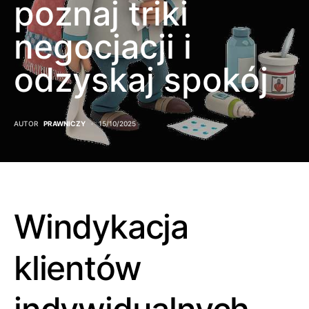
poznaj triki
negocjacji i
odzyskaj spokój
AUTOR
PRAWNICZY
15/10/2025
Windykacja
klientów