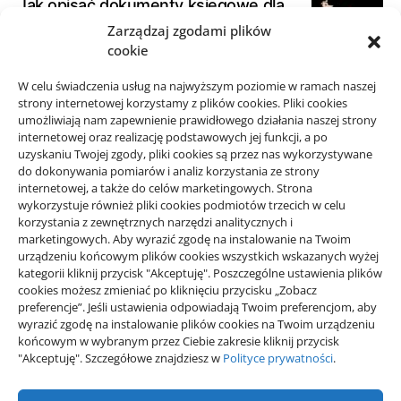
Jak opisać dokumenty księgowe dla
biura rachunkowego
Zarządzaj zgodami plików
cookie
21/06/2026
W celu świadczenia usług na najwyższym poziomie w ramach naszej
Jak spokojnie zaplanować przejazd
strony internetowej korzystamy z plików cookies. Pliki cookies
taxi w okolicy Starego Sącza
umożliwiają nam zapewnienie prawidłowego działania naszej strony
15/06/2026
internetowej oraz realizację podstawowych jej funkcji, a po
uzyskaniu Twojej zgody, pliki cookies są przez nas wykorzystywane
do dokonywania pomiarów i analiz korzystania ze strony
internetowej, a także do celów marketingowych. Strona
wykorzystuje również pliki cookies podmiotów trzecich w celu
korzystania z zewnętrznych narzędzi analitycznych i
Projekty domów Rzeszów
marketingowych. Aby wyrazić zgodę na instalowanie na Twoim
urządzeniu końcowym plików cookies wszystkich wskazanych wyżej
kategorii kliknij przycisk "Akceptuję". Poszczególne ustawienia plików
cookies możesz zmieniać po kliknięciu przycisku „Zobacz
wizytówki nap
preferencje”. Jeśli ustawienia odpowiadają Twoim preferencjom, aby
wyrazić zgodę na instalowanie plików cookies na Twoim urządzeniu
końcowym w wybranym przez Ciebie zakresie kliknij przycisk
"Akceptuję". Szczegółowe znajdziesz w
Polityce prywatności
.