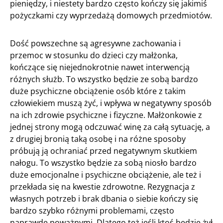
pieniędzy, i niestety bardzo często kończy się jakimiś
pożyczkami czy wyprzedażą domowych przedmiotów.
Dość powszechne są agresywne zachowania i
przemoc w stosunku do dzieci czy małżonka,
kończące się niejednokrotnie nawet interwencją
różnych służb. To wszystko będzie ze sobą bardzo
duże psychiczne obciążenie osób które z takim
człowiekiem muszą żyć, i wpływa w negatywny sposób
na ich zdrowie psychiczne i fizyczne. Małżonkowie z
jednej strony mogą odczuwać winę za całą sytuację, a
z drugiej bronią taką osobę i na różne sposoby
próbują ją ochraniać przed negatywnym skutkiem
nałogu. To wszystko będzie za sobą niosło bardzo
duże emocjonalne i psychiczne obciążenie, ale też i
przekłada się na kwestie zdrowotne. Rezygnacja z
własnych potrzeb i brak dbania o siebie kończy się
bardzo szybko różnymi problemami, często
naprawdę poważnymi. Dlatego też jeśli ktoś będzie żył