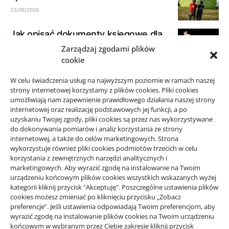
23/06/2026
Jak opisać dokumenty księgowe dla
biura rachunkowego
Zarządzaj zgodami plików
cookie
21/06/2026
W celu świadczenia usług na najwyższym poziomie w ramach naszej
Jak spokojnie zaplanować przejazd
strony internetowej korzystamy z plików cookies. Pliki cookies
taxi w okolicy Starego Sącza
umożliwiają nam zapewnienie prawidłowego działania naszej strony
15/06/2026
internetowej oraz realizację podstawowych jej funkcji, a po
uzyskaniu Twojej zgody, pliki cookies są przez nas wykorzystywane
do dokonywania pomiarów i analiz korzystania ze strony
internetowej, a także do celów marketingowych. Strona
wykorzystuje również pliki cookies podmiotów trzecich w celu
korzystania z zewnętrznych narzędzi analitycznych i
Projekty domów Rzeszów
marketingowych. Aby wyrazić zgodę na instalowanie na Twoim
urządzeniu końcowym plików cookies wszystkich wskazanych wyżej
kategorii kliknij przycisk "Akceptuję". Poszczególne ustawienia plików
cookies możesz zmieniać po kliknięciu przycisku „Zobacz
wizytówki nap
preferencje”. Jeśli ustawienia odpowiadają Twoim preferencjom, aby
wyrazić zgodę na instalowanie plików cookies na Twoim urządzeniu
końcowym w wybranym przez Ciebie zakresie kliknij przycisk