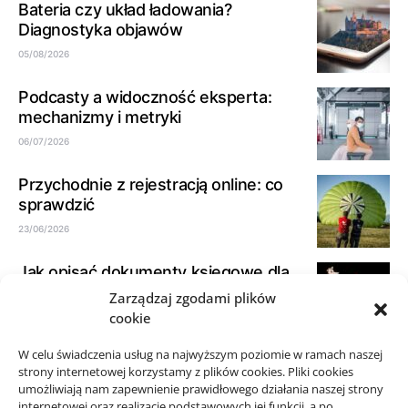
Bateria czy układ ładowania?
Diagnostyka objawów
05/08/2026
Podcasty a widoczność eksperta:
mechanizmy i metryki
06/07/2026
Przychodnie z rejestracją online: co
sprawdzić
23/06/2026
Jak opisać dokumenty księgowe dla
biura rachunkowego
Zarządzaj zgodami plików
cookie
21/06/2026
W celu świadczenia usług na najwyższym poziomie w ramach naszej
Jak spokojnie zaplanować przejazd
strony internetowej korzystamy z plików cookies. Pliki cookies
taxi w okolicy Starego Sącza
umożliwiają nam zapewnienie prawidłowego działania naszej strony
15/06/2026
internetowej oraz realizację podstawowych jej funkcji, a po