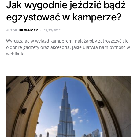
Jak wygodnie jeździć bądź
egzystować w kamperze?
AUTOR
PRAWNICZY
23/12/2022
Wyruszając w wyjazd kamperem, należałoby zatroszczyć się
o dobre gadżety oraz akcesoria, jakie ułatwią nam bytność w
wehikule…