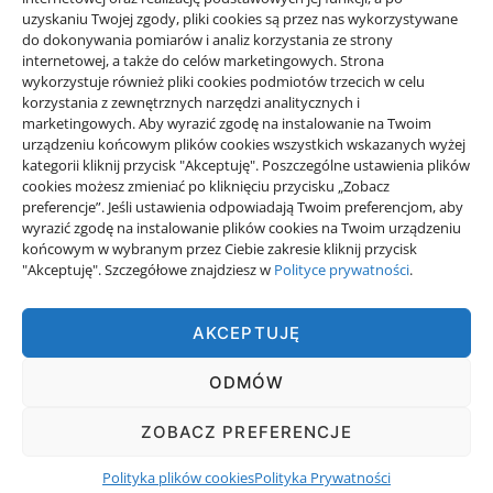
uzyskaniu Twojej zgody, pliki cookies są przez nas wykorzystywane
do dokonywania pomiarów i analiz korzystania ze strony
internetowej, a także do celów marketingowych. Strona
wykorzystuje również pliki cookies podmiotów trzecich w celu
korzystania z zewnętrznych narzędzi analitycznych i
Projekty domów Rzeszów
marketingowych. Aby wyrazić zgodę na instalowanie na Twoim
urządzeniu końcowym plików cookies wszystkich wskazanych wyżej
kategorii kliknij przycisk "Akceptuję". Poszczególne ustawienia plików
cookies możesz zmieniać po kliknięciu przycisku „Zobacz
wizytówki nap
preferencje”. Jeśli ustawienia odpowiadają Twoim preferencjom, aby
wyrazić zgodę na instalowanie plików cookies na Twoim urządzeniu
końcowym w wybranym przez Ciebie zakresie kliknij przycisk
"Akceptuję". Szczegółowe znajdziesz w
Polityce prywatności
.
AKCEPTUJĘ
ODMÓW
PRAWNICZY - DORADZAMY W RÓŻNYCH SPRAWACH.
ZOBACZ PREFERENCJE
POLITYKA PRYWATNOŚCI
POLITYKA PLIKÓW COOKIES (EU)
Polityka plików cookies
Polityka Prywatności