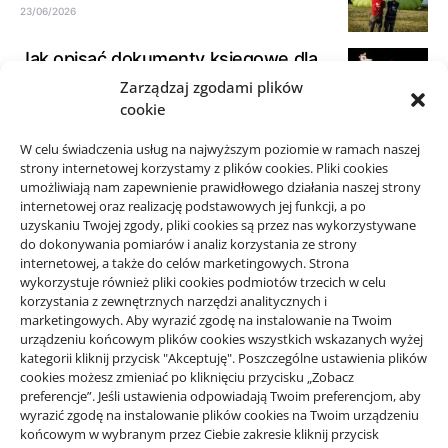
23/06/2026
Jak opisać dokumenty księgowe dla
biura rachunkowego
Zarządzaj zgodami plików
cookie
21/06/2026
W celu świadczenia usług na najwyższym poziomie w ramach naszej
Jak spokojnie zaplanować przejazd
strony internetowej korzystamy z plików cookies. Pliki cookies
taxi w okolicy Starego Sącza
umożliwiają nam zapewnienie prawidłowego działania naszej strony
15/06/2026
internetowej oraz realizację podstawowych jej funkcji, a po
uzyskaniu Twojej zgody, pliki cookies są przez nas wykorzystywane
do dokonywania pomiarów i analiz korzystania ze strony
internetowej, a także do celów marketingowych. Strona
wykorzystuje również pliki cookies podmiotów trzecich w celu
korzystania z zewnętrznych narzędzi analitycznych i
Projekty domów Rzeszów
marketingowych. Aby wyrazić zgodę na instalowanie na Twoim
urządzeniu końcowym plików cookies wszystkich wskazanych wyżej
kategorii kliknij przycisk "Akceptuję". Poszczególne ustawienia plików
cookies możesz zmieniać po kliknięciu przycisku „Zobacz
wizytówki nap
preferencje”. Jeśli ustawienia odpowiadają Twoim preferencjom, aby
wyrazić zgodę na instalowanie plików cookies na Twoim urządzeniu
końcowym w wybranym przez Ciebie zakresie kliknij przycisk