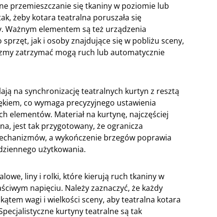
ne przemieszczanie się tkaniny w poziomie lub
ak, żeby kotara teatralna poruszała się
ny. Ważnym elementem są też urządzenia
sprzęt, jak i osoby znajdujące się w pobliżu sceny,
izmy zatrzymać mogą ruch lub automatycznie
ą na synchronizację teatralnych kurtyn z resztą
iękiem, co wymaga precyzyjnego ustawienia
ch elementów. Materiał na kurtynę, najczęściej
na, jest tak przygotowany, że ogranicza
s mechanizmów, a wykończenie brzegów poprawia
dziennego użytkowania.
lowe, liny i rolki, które kierują ruch tkaniny w
aściwym napięciu. Należy zaznaczyć, że każdy
em wagi i wielkości sceny, aby teatralna kotara
pecjalistyczne kurtyny teatralne są tak