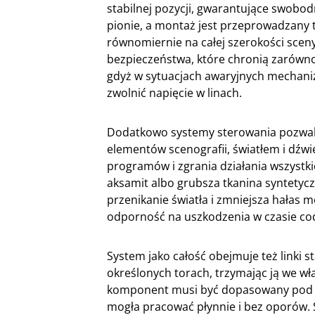
stabilnej pozycji, gwarantujące swobod
pionie, a montaż jest przeprowadzany t
równomiernie na całej szerokości sce
bezpieczeństwa, które chronią zarówno 
gdyż w sytuacjach awaryjnych mechan
zwolnić napięcie w linach.
Dodatkowo systemy sterowania pozwalaj
elementów scenografii, światłem i dźw
programów i zgrania działania wszystki
aksamit albo grubsza tkanina syntetycz
przenikanie światła i zmniejsza hała
odporność na uszkodzenia w czasie co
System jako całość obejmuje też linki sta
określonych torach, trzymając ją we wł
komponent musi być dopasowany pod kąt
mogła pracować płynnie i bez oporów. S