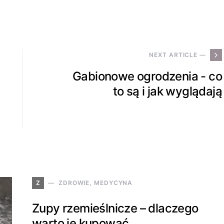
NEXT ARTICLE —
Gabionowe ogrodzenia - co
to są i jak wyglądają
Z
ZDROWIE, MEDYCYNA
Zupy rzemieślnicze – dlaczego
warto je kupować