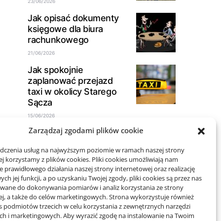
23/06/2026
Jak opisać dokumenty
księgowe dla biura
rachunkowego
21/06/2026
Jak spokojnie
zaplanować przejazd
taxi w okolicy Starego
Sącza
15/06/2026
Zarządzaj zgodami plików cookie
adczenia usług na najwyższym poziomie w ramach naszej strony
j korzystamy z plików cookies. Pliki cookies umożliwiają nam
Projekty domów Rzeszów
 prawidłowego działania naszej strony internetowej oraz realizację
h jej funkcji, a po uzyskaniu Twojej zgody, pliki cookies są przez nas
wane do dokonywania pomiarów i analiz korzystania ze strony
wizytówki nap
ej, a także do celów marketingowych. Strona wykorzystuje również
es podmiotów trzecich w celu korzystania z zewnętrznych narzędzi
ych i marketingowych. Aby wyrazić zgodę na instalowanie na Twoim