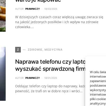
AUTOR
PRAWNICZY
18/03/2025
W dzisiejszych czasach coraz większą uwagę zwraca się
na jakość jedzonych posiłków i ich wpływ na zdrowie
człowieka.…
Z
ZDROWIE, MEDYCYNA
Naprawa telefonu czy laptopa – jak
wyszukać sprawdzoną firmę
W celu świ
internetowe
AUTOR
PRAWNICZY
18/01/2025
zapewnienie
podstawowyc
Oddając telefon czy laptop do naprawy, każdy chce mieć
wykorzysty
pewność, że trafi on w dobre ręce i wróci…
internetow
pliki cooki
analityczn