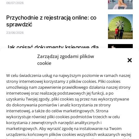
06/07/2026
Przychodnie z rejestracją online: co
sprawdzić
23/06/2026
Jak opisać dokumenty księgowe dla
biura rachunkowego
Zarządzaj zgodami plików
cookie
21/06/2026
W celu świadczenia usług na najwyższym poziomie w ramach naszej
Jak spokojnie zaplanować przejazd
strony internetowej korzystamy z plików cookies. Pliki cookies
taxi w okolicy Starego Sącza
umożliwiają nam zapewnienie prawidłowego działania naszej strony
15/06/2026
internetowej oraz realizację podstawowych jej funkcji, a po
uzyskaniu Twojej zgody, pliki cookies są przez nas wykorzystywane
do dokonywania pomiarów i analiz korzystania ze strony
internetowej, a także do celów marketingowych. Strona
wykorzystuje również pliki cookies podmiotów trzecich w celu
korzystania z zewnętrznych narzędzi analitycznych i
Projekty domów Rzeszów
marketingowych. Aby wyrazić zgodę na instalowanie na Twoim
urządzeniu końcowym plików cookies wszystkich wskazanych wyżej