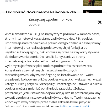
23/06/2026
Jak opisać dokumenty księgowe dla
biura rachunkowego
Zarządzaj zgodami plików
cookie
21/06/2026
W celu świadczenia usług na najwyższym poziomie w ramach naszej
Jak spokojnie zaplanować przejazd
strony internetowej korzystamy z plików cookies. Pliki cookies
taxi w okolicy Starego Sącza
umożliwiają nam zapewnienie prawidłowego działania naszej strony
15/06/2026
internetowej oraz realizację podstawowych jej funkcji, a po
uzyskaniu Twojej zgody, pliki cookies są przez nas wykorzystywane
do dokonywania pomiarów i analiz korzystania ze strony
internetowej, a także do celów marketingowych. Strona
wykorzystuje również pliki cookies podmiotów trzecich w celu
korzystania z zewnętrznych narzędzi analitycznych i
Projekty domów Rzeszów
marketingowych. Aby wyrazić zgodę na instalowanie na Twoim
urządzeniu końcowym plików cookies wszystkich wskazanych wyżej
kategorii kliknij przycisk "Akceptuję". Poszczególne ustawienia plików
cookies możesz zmieniać po kliknięciu przycisku „Zobacz
wizytówki nap
preferencje”. Jeśli ustawienia odpowiadają Twoim preferencjom, aby
wyrazić zgodę na instalowanie plików cookies na Twoim urządzeniu
końcowym w wybranym przez Ciebie zakresie kliknij przycisk
"Akceptuję". Szczegółowe znajdziesz w
Polityce prywatności
.