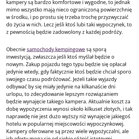
kampery są bardzo komfortowe i wygodne, to jednak
mimo wszystko mają nieco ograniczoną powierzchnię
w środku, i po prostu się trzeba trochę przyzwyczaić
do życia w nich. Lecz jeśli ktoś lubi taki wypoczynek, to
z pewnością będzie zadowolony z każdej podróży.
Obecnie
samochody kempingowe
są sporą
inwestycją, zwłaszcza jeśli ktoś myślał będzie o
nowym. Zakup pojazdu tego typu będzie się opłacał
jedynie wtedy, gdy faktycznie ktoś będzie chciał sporo
swojego czasu podróżować. Jeżeli takie wyjazdy
odbywać by się miały jedynie na kilkanaście dni
urlopu, to zdecydowanie lepszym rozwiązaniem
będzie wynajęcie takiego kampera. Aktualnie koszt za
dobę wypożyczenia wynosi około kilkuset złotych, i tak
naprawdę nie jest dużo wyższy niż wynajęcie jakiegoś
hotelu w popularnej miejscowości wypoczynkowej.
Kampery oferowane są przez wiele wypożyczalni, ale
ich oferty mogą się od siebie różnić istotnymi