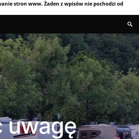
wanie stron www. Żaden z wpisów nie pochodzi od
ć uwagę