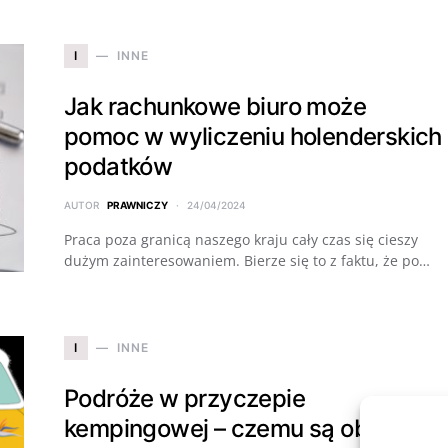
I
INNE
Jak rachunkowe biuro może
pomoc w wyliczeniu holenderskich
podatków
AUTOR
PRAWNICZY
24/04/2024
Praca poza granicą naszego kraju cały czas się cieszy
dużym zainteresowaniem. Bierze się to z faktu, że po…
I
INNE
Podróże w przyczepie
kempingowej – czemu są obecnie