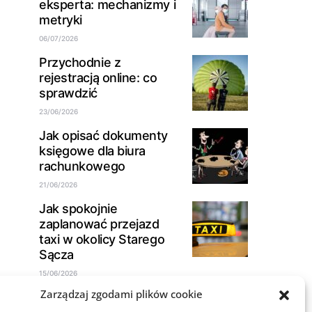
eksperta: mechanizmy i
metryki
06/07/2026
Przychodnie z
rejestracją online: co
sprawdzić
23/06/2026
Jak opisać dokumenty
księgowe dla biura
rachunkowego
21/06/2026
Jak spokojnie
zaplanować przejazd
taxi w okolicy Starego
Sącza
15/06/2026
Zarządzaj zgodami plików cookie