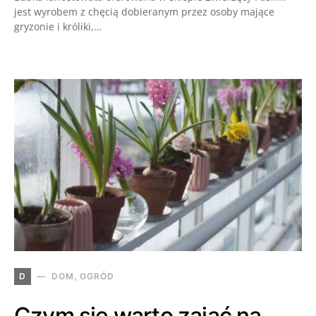
jest wyrobem z chęcią dobieranym przez osoby mające
gryzonie i króliki,…
D
DOM, OGRÓD
Czym się warto zająć na