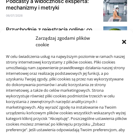
Podcasty a widoczność eksperta:
mechanizmy i metryki
06/07/2026
Przychodnie z rejestracją online: co
sprawdzić
Zarządzaj zgodami plików
cookie
23/06/2026
W celu świadczenia usług na najwyższym poziomie w ramach naszej
Jak opisać dokumenty księgowe dla
strony internetowej korzystamy z plików cookies. Pliki cookies
biura rachunkowego
umożliwiają nam zapewnienie prawidłowego działania naszej strony
21/06/2026
internetowej oraz realizację podstawowych jej funkcji, a po
uzyskaniu Twojej zgody, pliki cookies są przez nas wykorzystywane
do dokonywania pomiarów i analiz korzystania ze strony
internetowej, a także do celów marketingowych. Strona
wykorzystuje również pliki cookies podmiotów trzecich w celu
korzystania z zewnętrznych narzędzi analitycznych i
Projekty domów Rzeszów
marketingowych. Aby wyrazić zgodę na instalowanie na Twoim
urządzeniu końcowym plików cookies wszystkich wskazanych wyżej
kategorii kliknij przycisk "Akceptuję". Poszczególne ustawienia plików
cookies możesz zmieniać po kliknięciu przycisku „Zobacz
wizytówki nap
preferencje”. Jeśli ustawienia odpowiadają Twoim preferencjom, aby