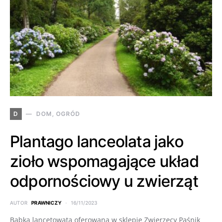
D
DOM, OGRÓD
Plantago lanceolata jako
zioło wspomagające układ
odpornościowy u zwierząt
AUTOR
PRAWNICZY
16/11/2023
Babka lancetowata oferowana w sklepie Zwierzęcy Paśnik