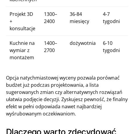
Projekt 3D
1300–
36-84
4-7
+
2400
miesięcy
tygodni
konsultacje
Kuchnie na
1400–
dożywotnia
6-10
wymiar z
2700
tygodni
montażem
Opcja natychmiastowej wyceny pozwala porównać
budżet już podczas projektowania, a lista
sugerowanych zmian czy alternatywnych rozwiązań
ułatwia podjęcie decyzji. Zyskujesz pewność, że finalny
efekt w pełni odpowiada nawet najbardziej
wyśrubowanym oczekiwaniom.
Dlaczego warto zdecydować