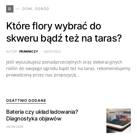
D
DOM, OGRÓD
Które flory wybrać do
skweru bądź też na taras?
AUTOR
PRAWNICZY
03/01/2023
Jeśli wyszukujesz ponadprzeciętnych oraz dekoracyjnych
roślin do swojego ogrodu bądź też na taras, rekomendujemy
prowadzoną przez nas propozycję…
OSATTNIO DODANE
Bateria czy układ ładowania?
Diagnostyka objawów
05/08/2026