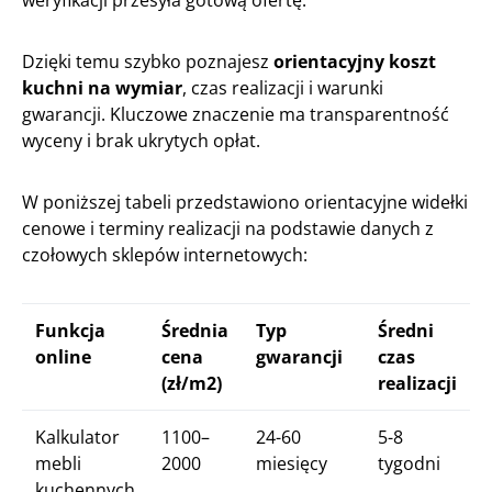
weryfikacji przesyła gotową ofertę.
Dzięki temu szybko poznajesz
orientacyjny koszt
kuchni na wymiar
, czas realizacji i warunki
gwarancji. Kluczowe znaczenie ma transparentność
wyceny i brak ukrytych opłat.
W poniższej tabeli przedstawiono orientacyjne widełki
cenowe i terminy realizacji na podstawie danych z
czołowych sklepów internetowych:
Funkcja
Średnia
Typ
Średni
online
cena
gwarancji
czas
(zł/m2)
realizacji
Kalkulator
1100–
24-60
5-8
mebli
2000
miesięcy
tygodni
kuchennych