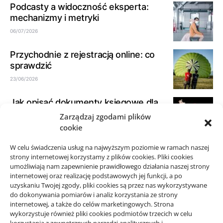
Podcasty a widoczność eksperta:
mechanizmy i metryki
06/07/2026
Przychodnie z rejestracją online: co
sprawdzić
23/06/2026
Jak opisać dokumenty księgowe dla
biura rachunkowego
Zarządzaj zgodami plików
cookie
21/06/2026
W celu świadczenia usług na najwyższym poziomie w ramach naszej
Jak spokojnie zaplanować przejazd
strony internetowej korzystamy z plików cookies. Pliki cookies
taxi w okolicy Starego Sącza
umożliwiają nam zapewnienie prawidłowego działania naszej strony
15/06/2026
internetowej oraz realizację podstawowych jej funkcji, a po
uzyskaniu Twojej zgody, pliki cookies są przez nas wykorzystywane
do dokonywania pomiarów i analiz korzystania ze strony
internetowej, a także do celów marketingowych. Strona
wykorzystuje również pliki cookies podmiotów trzecich w celu