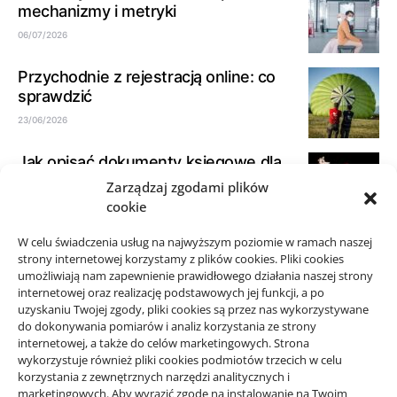
mechanizmy i metryki
06/07/2026
Przychodnie z rejestracją online: co
sprawdzić
23/06/2026
Jak opisać dokumenty księgowe dla
biura rachunkowego
Zarządzaj zgodami plików
cookie
21/06/2026
W celu świadczenia usług na najwyższym poziomie w ramach naszej
Jak spokojnie zaplanować przejazd
strony internetowej korzystamy z plików cookies. Pliki cookies
taxi w okolicy Starego Sącza
umożliwiają nam zapewnienie prawidłowego działania naszej strony
15/06/2026
internetowej oraz realizację podstawowych jej funkcji, a po
uzyskaniu Twojej zgody, pliki cookies są przez nas wykorzystywane
do dokonywania pomiarów i analiz korzystania ze strony
internetowej, a także do celów marketingowych. Strona
wykorzystuje również pliki cookies podmiotów trzecich w celu
korzystania z zewnętrznych narzędzi analitycznych i
Projekty domów Rzeszów
marketingowych. Aby wyrazić zgodę na instalowanie na Twoim