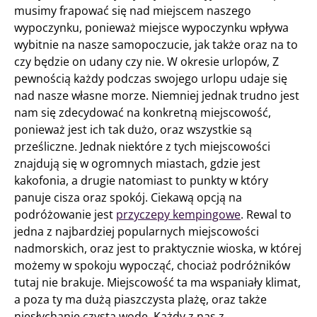
musimy frapować się nad miejscem naszego
wypoczynku, ponieważ miejsce wypoczynku wpływa
wybitnie na nasze samopoczucie, jak także oraz na to
czy będzie on udany czy nie. W okresie urlopów, Z
pewnością każdy podczas swojego urlopu udaje się
nad nasze własne morze. Niemniej jednak trudno jest
nam się zdecydować na konkretną miejscowość,
ponieważ jest ich tak dużo, oraz wszystkie są
prześliczne. Jednak niektóre z tych miejscowości
znajdują się w ogromnych miastach, gdzie jest
kakofonia, a drugie natomiast to punkty w który
panuje cisza oraz spokój. Ciekawą opcją na
podróżowanie jest
przyczepy kempingowe
. Rewal to
jedna z najbardziej popularnych miejscowości
nadmorskich, oraz jest to praktycznie wioska, w której
możemy w spokoju wypocząć, chociaż podróżników
tutaj nie brakuje. Miejscowość ta ma wspaniały klimat,
a poza ty ma dużą piaszczysta plażę, oraz także
niesłychanie czysta wodę. Każdy z nas z