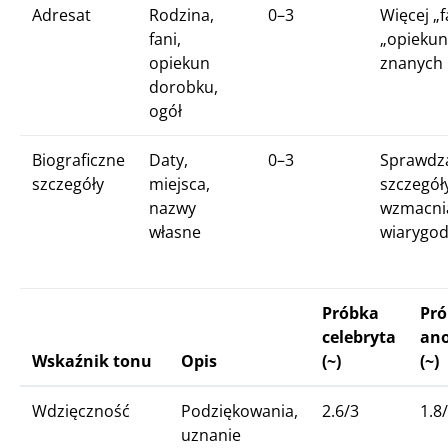
Adresat
Rodzina,
0–3
Więcej „fa
fani,
„opiekun
opiekun
znanych
dorobku,
ogół
Biograficzne
Daty,
0–3
Sprawdz
szczegóły
miejsca,
szczegół
nazwy
wzmacni
własne
wiarygo
Próbka
Pr
celebryta
an
Wskaźnik tonu
Opis
(~)
(~)
Wdzięczność
Podziękowania,
2.6/3
1.8
uznanie