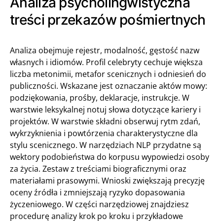
Analiza psycholingwistyczna
treści przekazów pośmiertnych
Analiza obejmuje rejestr, modalność, gęstość nazw
własnych i idiomów. Profil celebryty cechuje większa
liczba metonimii, metafor scenicznych i odniesień do
publiczności. Wskazane jest oznaczanie aktów mowy:
podziękowania, prośby, deklaracje, instrukcje. W
warstwie leksykalnej notuj słowa dotyczące kariery i
projektów. W warstwie składni obserwuj rytm zdań,
wykrzyknienia i powtórzenia charakterystyczne dla
stylu scenicznego. W narzędziach NLP przydatne są
wektory podobieństwa do korpusu wypowiedzi osoby
za życia. Zestaw z treściami biograficznymi oraz
materiałami prasowymi. Wnioski zwiększają precyzję
oceny źródła i zmniejszają ryzyko dopasowania
życzeniowego. W części narzędziowej znajdziesz
procedurę analizy krok po kroku i przykładowe