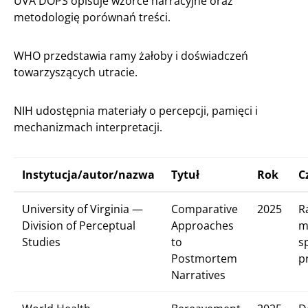
UVA DOPS opisuje wzorce narracyjne oraz
metodologię porównań treści.
WHO przedstawia ramy żałoby i doświadczeń
towarzyszących utracie.
NIH udostępnia materiały o percepcji, pamięci i
mechanizmach interpretacji.
Instytucja/autor/nazwa
Tytuł
Rok
C
University of Virginia —
Comparative
2025
R
Division of Perceptual
Approaches
m
Studies
to
s
Postmortem
p
Narratives