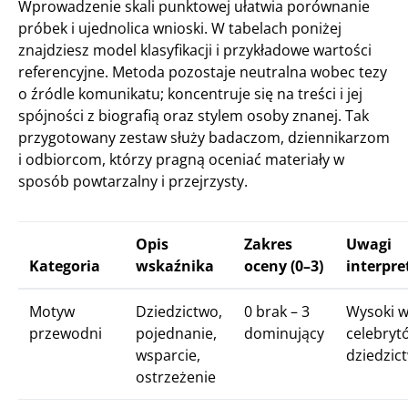
Wprowadzenie skali punktowej ułatwia porównanie
próbek i ujednolica wnioski. W tabelach poniżej
znajdziesz model klasyfikacji i przykładowe wartości
referencyjne. Metoda pozostaje neutralna wobec tezy
o źródle komunikatu; koncentruje się na treści i jej
spójności z biografią oraz stylem osoby znanej. Tak
przygotowany zestaw służy badaczom, dziennikarzom
i odbiorcom, którzy pragną oceniać materiały w
sposób powtarzalny i przejrzysty.
Opis
Zakres
Uwagi
Kategoria
wskaźnika
oceny (0–3)
interpre
Motyw
Dziedzictwo,
0 brak – 3
Wysoki w
przewodni
pojednanie,
dominujący
celebryt
wsparcie,
dziedzic
ostrzeżenie